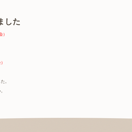
ました
会）
会）
した。
い。