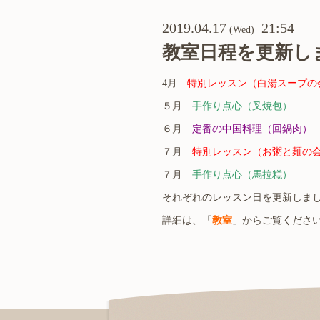
2019.04.17
21:54
(Wed)
教室日程を更新し
4月
特別レッスン（白湯スープの
５月
手作り点心（叉焼包）
６月
定番の中国料理（回鍋肉）
７月
特別レッスン（お粥と麺の
７月
手作り点心（馬拉糕）
それぞれのレッスン日を更新しま
詳細は、「
教室
」からご覧くださ