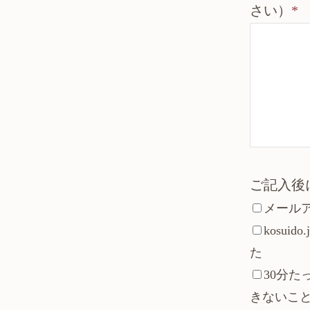
さい）
*
ご記入後
メール
kosu
た
30分
きないこ